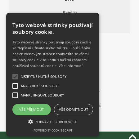
Souhlasím se
zpracováním osobních údajů
Schölly
Tyto webové stránky používají
Vitalitec
soubory cookie.
FAQ
Tyto webové stránky používají soubory cookie
ke zlepšení uživatelského zážitku. Používáním
Kontakt
našich webových stránek souhlasíte se všemi
soubory cookie v souladu s našimi zásadami
používání souborů cookie.
Více informací
Aktuality
NEZBYTNĚ NUTNÉ SOUBORY
ANALYTICKÉ SOUBORY
© 2026 CODAN MEDITECH s.r.o.
MARKETINGOVÉ SOUBORY
Všechna práva vyhrazena.
Zásady zpracování osobních údajů
VŠE PŘIJMOUT
VŠE ODMÍTNOUT
Informace o cookies
ZOBRAZIT PODROBNOSTI
POWERED BY COOKIE-SCRIPT