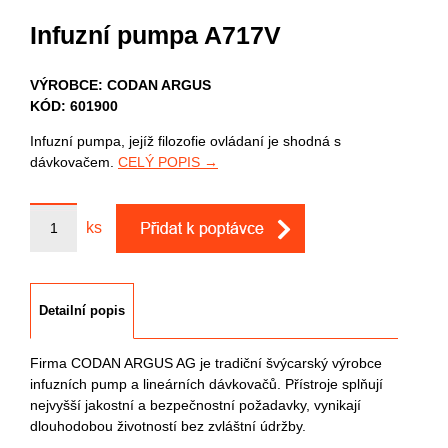
Infuzní pumpa A717V
VÝROBCE: CODAN ARGUS
KÓD: 601900
Infuzní pumpa, jejíž filozofie ovládaní je shodná s
dávkovačem.
CELÝ POPIS →
ks
Detailní popis
Firma CODAN ARGUS AG je tradiční švýcarský výrobce
infuzních pump a lineárních dávkovačů. Přístroje splňují
nejvyšší jakostní a bezpečnostní požadavky, vynikají
dlouhodobou životností bez zvláštní údržby.