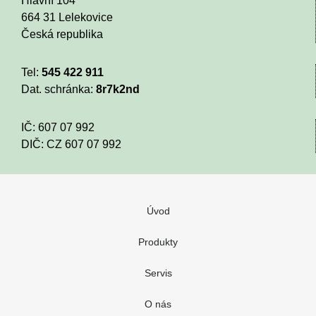
Hlavní 104
664 31 Lelekovice
Česká republika
Tel:
545 422 911
Dat. schránka:
8r7k2nd
IČ: 607 07 992
DIČ: CZ 607 07 992
Úvod
Produkty
Nenašli jste co potřebujete nebo máte d
Servis
Vaše jméno:
Firma:
O nás