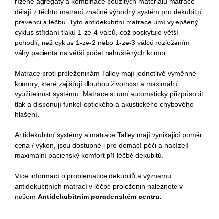
řízené agregáty a kombinace použitých materiálů matrace
dělají z těchto matrací značně výhodný systém pro dekubitní
prevenci a léčbu. Tyto antidekubitní matrace umí vylepšený
cyklus střídání tlaku 1-ze-4 válců, což poskytuje větší
pohodlí, než cyklus 1-ze-2 nebo 1-ze-3 válců rozložením
váhy pacienta na větší počet nahuštěných komor.
Matrace proti proleženinám Talley mají jednotlivě výměnné
komory, které zajišťují dlouhou životnost a maximální
využitelnost systému. Matrace si umí automaticky přizpůsobit
tlak a disponují funkcí optického a akustického chybového
hlášení.
Antidekubitní systémy a matrace Talley mají vynikající poměr
cena / výkon, jsou dostupné i pro domácí péči a nabízejí
maximální pacienský komfort pří léčbě dekubitů.
Více informací o problematice dekubitů a významu
antidekubitních matrací v léčbě proleženin naleznete v
našem
Antidekubitním poradenském centru.