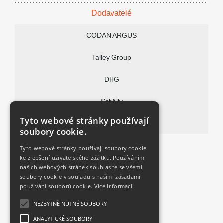
Text Vaší zprávy:
Dodavatelé
CODAN ARGUS
Talley Group
DHG
Souhlasím se
zpracováním osobních údajů
Schölly
Tyto webové stránky používají
Vitalitec
soubory cookie.
FAQ
Tyto webové stránky používají soubory cookie
ke zlepšení uživatelského zážitku. Používáním
Kontakt
našich webových stránek souhlasíte se všemi
soubory cookie v souladu s našimi zásadami
používání souborů cookie.
Více informací
Aktuality
NEZBYTNĚ NUTNÉ SOUBORY
ANALYTICKÉ SOUBORY