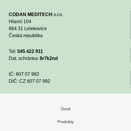
CODAN MEDITECH
s.r.o.
Hlavní 104
664 31 Lelekovice
Česká republika
Tel:
545 422 911
Dat. schránka:
8r7k2nd
IČ: 607 07 992
DIČ: CZ 607 07 992
Úvod
Produkty
Nenašli jste co potřebujete nebo máte d