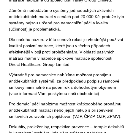
matrace nabízíme od společnosti Talley Group Limited.
Záměrně nedodáváme systémy jednoduchých aktivních
antidekubitních matrací v cenách pod 20.000 Kč, protože tyto
systémy nejsou určené pro nemocniční péči a kvalita
(účinnost) je problematická.
Dle našeho názoru v této cenové relaci je vhodnější používat
kvalitní pasivní matrace, které jsou v těchto případech
efektivnější v boji proti proleženinám. V oblasti pasivních
matrací máme v nabídce špičkové matrace společnosti
Direct Healthcare Group Limited.
Výhradně pro nemocnice nabízíme možnost pronájmu
antidekubitních systémů, za předpokladu podpisu rámcové
smlouvy minimálně na jeden rok s dohodnutým objemem
(více informací Vám poskytnou naši obchodníci).
Pro domácí péči nabízíme možnost krátkodobého pronájmu
antidekubitních matrací nebo jejich nákup s příspěvkem
smluvních zdravotních pojišťoven (VZP, ČPZP, OZP, ZPMV).
Dekubity, proleženiny, respektive prevence – terapie dekubitů