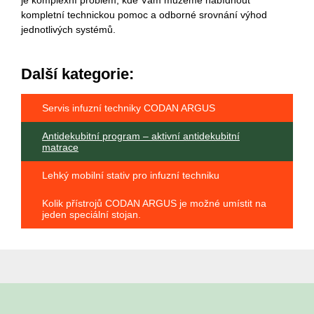
je komplexní problém, kde Vám můžeme nabídnout
kompletní technickou pomoc a odborné srovnání výhod
jednotlivých systémů.
Další kategorie:
Servis infuzní techniky CODAN ARGUS
Antidekubitní program – aktivní antidekubitní
matrace
Lehký mobilní stativ pro infuzní techniku
Kolik přístrojů CODAN ARGUS je možné umístit na
jeden speciální stojan.