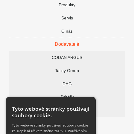
Produkty
Nenašli jste co potřebujete nebo máte d
Servis
Vaše jméno:
Firma:
O nás
Text Vaší zprávy:
Dodavatelé
CODAN ARGUS
Talley Group
DHG
Souhlasím se
zpracováním osobních údajů
Schölly
Tyto webové stránky používají
Vitalitec
soubory cookie.
FAQ
Tyto webové stránky používají soubory cookie
ke zlepšení uživatelského zážitku. Používáním