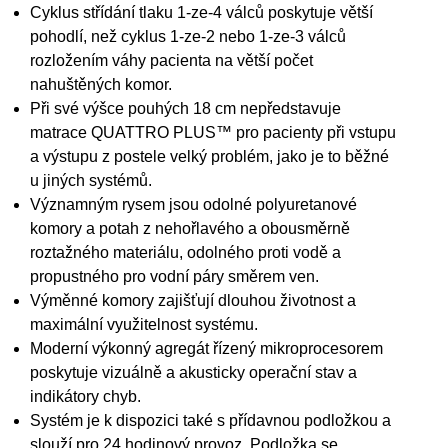
Cyklus střídání tlaku 1-ze-4 válců poskytuje větší
pohodlí, než cyklus 1-ze-2 nebo 1-ze-3 válců
rozložením váhy pacienta na větší počet
nahuštěných komor.
Při své výšce pouhých 18 cm nepředstavuje
matrace QUATTRO PLUS™ pro pacienty při vstupu
a výstupu z postele velký problém, jako je to běžné
u jiných systémů.
Významným rysem jsou odolné polyuretanové
komory a potah z nehořlavého a obousměrně
roztažného materiálu, odolného proti vodě a
propustného pro vodní páry směrem ven.
Výměnné komory zajišťují dlouhou životnost a
maximální využitelnost systému.
Moderní výkonný agregát řízený mikroprocesorem
poskytuje vizuálně a akusticky operační stav a
indikátory chyb.
Systém je k dispozici také s přídavnou podložkou a
slouží pro 24 hodinový provoz. Podložka se