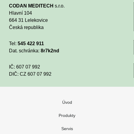
CODAN MEDITECH
s.r.o.
Hlavní 104
664 31 Lelekovice
Česká republika
Tel:
545 422 911
Dat. schránka:
8r7k2nd
IČ: 607 07 992
DIČ: CZ 607 07 992
Úvod
Produkty
Nenašli jste co potřebujete nebo máte d
Servis
Vaše jméno:
Firma: