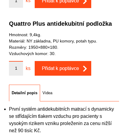
ks
Quattro Plus antidekubitní podložka
Hmotnost: 9,4kg.
Materiál: NY základna, PU komory, potah typu.
Rozměry: 1950×880×180.
Vzduchových komor: 30.
ks
Detailní popis
Videa
První systém antidekubitních matrací s dynamicky
se střídajícím tlakem vzduchu pro pacienty s
vysokým rizikem vzniku proleženin za cenu nižší
než 90 tisíc Kč.