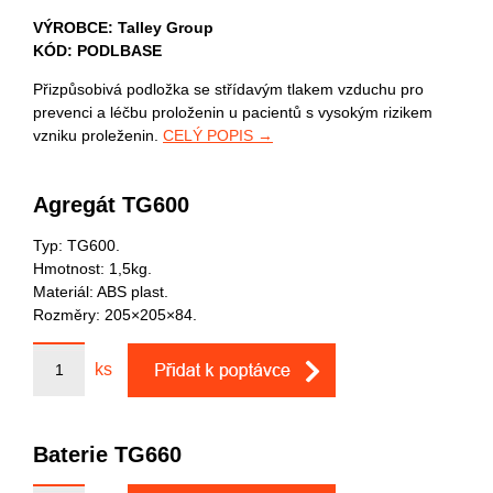
VÝROBCE: Talley Group
KÓD: PODLBASE
Přizpůsobivá podložka se střídavým tlakem vzduchu pro
prevenci a léčbu proloženin u pacientů s vysokým rizikem
vzniku proleženin.
CELÝ POPIS →
Agregát TG600
Typ: TG600.
Hmotnost: 1,5kg.
Materiál: ABS plast.
Rozměry: 205×205×84.
ks
Baterie TG660