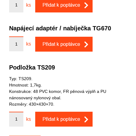
ks
Napájecí adaptér / nabíječka TG670
ks
Podložka TS209
Typ: TS209.
Hmotnost: 1,7kg.
Konstrukce: 48 PVC komor, FR pěnová výplň a PU
nánosovaný nylonový obal.
Rozměry: 430×430×70.
ks