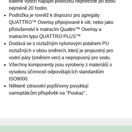
baterie vydrží napájet podložku nepřetržitě po dobu
nejméně 20 hodin.
Podložka je rovněž k dispozici pro agregáty
QUATTRO™ Overlay připojované k síti, nebo jako
příslušenství k matracím Quattro™ Overlay a
matracím typu QUATTRO PLUS™
Dodává se s roztažným nylonovým potahem PU
roztažných v obou směrech, který je propustný pro
vodní páry (směrem ven) a nepropusný pro vodu.
Všechny komponenty jsou vyrobeny z materiálů s
vysokou účinností odpovídajících standardům
ISO9000.
Některé zdravotní pojišťovny posyktují
samoplátcům příspěvěk na "Poukaz".