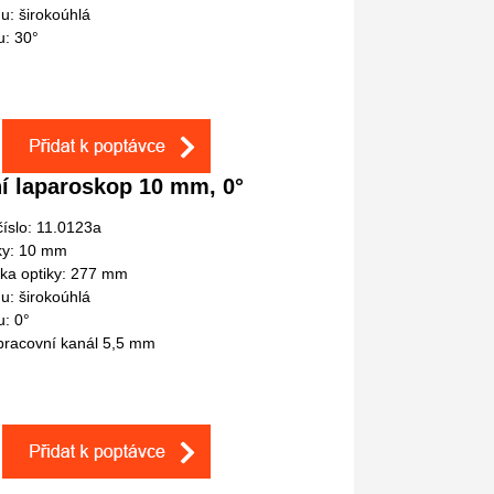
u: širokoúhlá
u: 30°
í laparoskop 10 mm, 0°
íslo: 11.0123a
ky: 10 mm
lka optiky: 277 mm
u: širokoúhlá
u: 0°
racovní kanál 5,5 mm