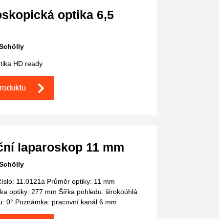
skopická optika 6,5
Schölly
optika HD ready
ční laparoskop 11 mm
Schölly
číslo: 11.0121a Průměr optiky: 11 mm
ka optiky: 277 mm Šířka pohledu: širokoúhlá
u: 0° Poznámka: pracovní kanál 6 mm