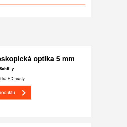
skopická optika 5 mm
Schölly
optika HD ready