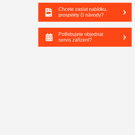
Chcete zaslat nabídku,
prospekty či návody?
Potřebujete objednat
servis zařízení?