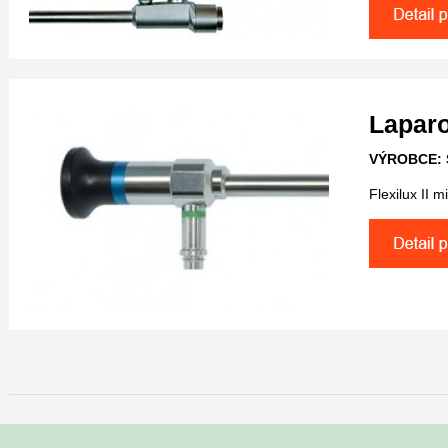
Laparo
VÝROBCE: 
Flexilux II m