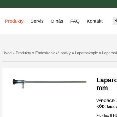
Produkty
Servis
O nás
FAQ
Kontakt
Úvod
»
Produkty
»
Endoskopické optiky
»
Laparoskopie
» Laparos
Laparo
mm
VÝROBCE: 
KÓD: lapar
Flexilux II 