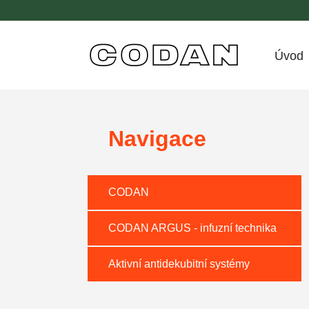
Přejít k poptávce
Úvod
Navigace
CODAN
CODAN ARGUS - infuzní technika
Aktivní antidekubitní systémy