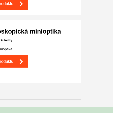
skopická minioptika
Schölly
inioptika