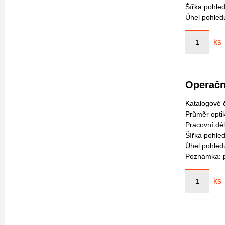
Šířka pohled
Úhel pohled
ks
Operačn
Katalogové č
Průměr opti
Pracovní dé
Šířka pohled
Úhel pohled
Poznámka: p
ks