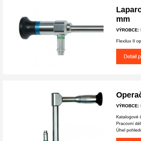
Laparo
mm
VÝROBCE: 
Flexilux II 
Opera
VÝROBCE: 
Katalogové 
Pracovní dél
Úhel pohled