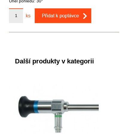
Úhel pohledu: 30°
ks
Další produkty v kategorii