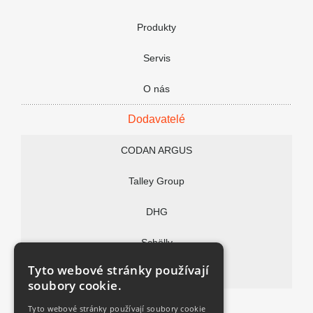
Produkty
Nenašli jste co potřebujete nebo máte d
Servis
Vaše jméno:
Firma:
O nás
Text Vaší zprávy:
Dodavatelé
CODAN ARGUS
Talley Group
DHG
Souhlasím se
zpracováním osobních údajů
Schölly
Tyto webové stránky používají
Vitalitec
soubory cookie.
FAQ
Tyto webové stránky používají soubory cookie