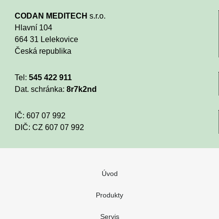
CODAN MEDITECH
s.r.o.
Hlavní 104
664 31 Lelekovice
Česká republika
Tel:
545 422 911
Dat. schránka:
8r7k2nd
IČ: 607 07 992
DIČ: CZ 607 07 992
Úvod
Produkty
Nenašli jste co potřebujete nebo máte d
Servis